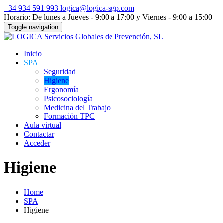
+34 934 591 993
logica@logica-sgp.com
Horario: De lunes a Jueves - 9:00 a 17:00 y Viernes - 9:00 a 15:00
Toggle navigation
Inicio
SPA
Seguridad
Higiene
Ergonomía
Psicosociología
Medicina del Trabajo
Formación TPC
Aula virtual
Contactar
Acceder
Higiene
Home
SPA
Higiene