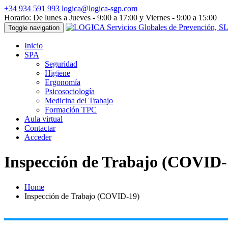
+34 934 591 993
logica@logica-sgp.com
Horario: De lunes a Jueves - 9:00 a 17:00 y Viernes - 9:00 a 15:00
Toggle navigation
Inicio
SPA
Seguridad
Higiene
Ergonomía
Psicosociología
Medicina del Trabajo
Formación TPC
Aula virtual
Contactar
Acceder
Inspección de Trabajo (COVID-
Home
Inspección de Trabajo (COVID-19)