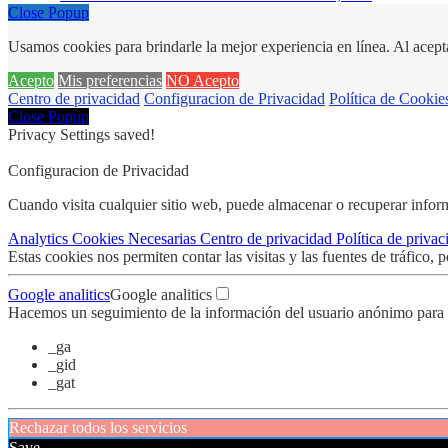
Close Popup
Usamos cookies para brindarle la mejor experiencia en línea. Al acept
Acepto
Mis preferencias
NO Acepto
Centro de privacidad
Configuracion de Privacidad
Política de Cookie
Close Popup
Privacy Settings saved!
Configuracion de Privacidad
Cuando visita cualquier sitio web, puede almacenar o recuperar infor
Analytics
Cookies
Necesarias
Centro de privacidad
Política de priva
Estas cookies nos permiten contar las visitas y las fuentes de tráfico,
Google analitics
Google analitics
Hacemos un seguimiento de la información del usuario anónimo para m
_ga
_gid
_gat
Rechazar todos los servicios
Save